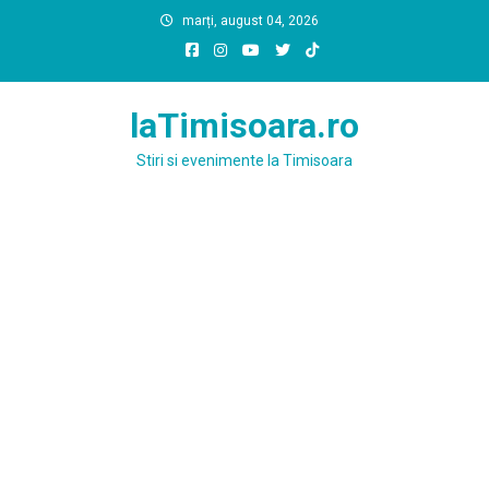
Skip
marți, august 04, 2026
to
content
laTimisoara.ro
Stiri si evenimente la Timisoara