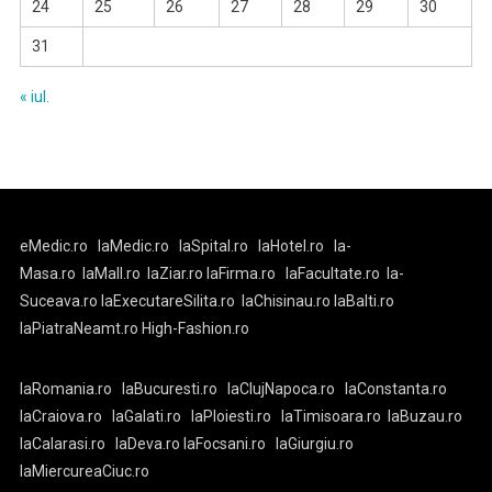
24
25
26
27
28
29
30
31
« iul.
eMedic.ro
laMedic.ro
laSpital.ro
laHotel.ro
la-
Masa.ro
laMall.ro
laZiar.ro
laFirma.ro
laFacultate.ro
la-
Suceava.ro
laExecutareSilita.ro
laChisinau.ro
laBalti.ro
laPiatraNeamt.ro
High-Fashion.ro
laRomania.ro
laBucuresti.ro
laClujNapoca.ro
laConstanta.ro
laCraiova.ro
laGalati.ro
laPloiesti.ro
laTimisoara.ro
laBuzau.ro
laCalarasi.ro
laDeva.ro
laFocsani.ro
laGiurgiu.ro
laMiercureaCiuc.ro