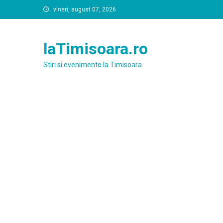
Skip
vineri, august 07, 2026
to
content
laTimisoara.ro
Stiri si evenimente la Timisoara