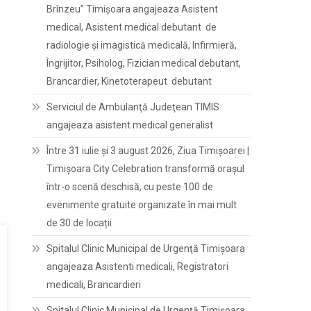
Brînzeu” Timișoara angajeaza Asistent
medical, Asistent medical debutant de
radiologie și imagistică medicală, Infirmieră,
Îngrijitor, Psiholog, Fizician medical debutant,
Brancardier, Kinetoterapeut debutant
Serviciul de Ambulanţă Judeţean TIMIS
angajeaza asistent medical generalist
Între 31 iulie și 3 august 2026, Ziua Timișoarei |
Timișoara City Celebration transformă orașul
într-o scenă deschisă, cu peste 100 de
evenimente gratuite organizate în mai mult
de 30 de locații
Spitalul Clinic Municipal de Urgenţă Timişoara
angajeaza Asistenti medicali, Registratori
medicali, Brancardieri
Spitalul Clinic Municipal de Urgenţă Timişoara