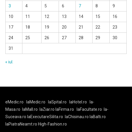
3
4
5
6
7
8
9
10
11
12
13
14
15
16
17
18
19
20
21
22
23
24
25
26
27
28
29
30
31
« iul.
eMedic.ro
laMedic.ro
laSpital.ro
laHotel.ro
la-
Masa.ro
laMall.ro
laZiar.ro
laFirma.ro
laFacultate.ro
la-
Suceava.ro
laExecutareSilita.ro
laChisinau.ro
laBalti.ro
laPiatraNeamt.ro
High-Fashion.ro