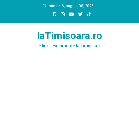
Skip
sâmbătă, august 08, 2026
to
content
laTimisoara.ro
Stiri si evenimente la Timisoara