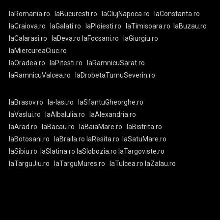
laRomania.ro
laBucuresti.ro
laClujNapoca.ro
laConstanta.ro
laCraiova.ro
laGalati.ro
laPloiesti.ro
laTimisoara.ro
laBuzau.ro
laCalarasi.ro
laDeva.ro
laFocsani.ro
laGiurgiu.ro
laMiercureaCiuc.ro
laOradea.ro
laPitesti.ro
laRamnicuSarat.ro
laRamnicuValcea.ro
laDrobetaTurnuSeverin.ro
laBrasov.ro
la-Iasi.ro
laSfantuGheorghe.ro
laVaslui.ro
laAlbaIulia.ro
laAlexandria.ro
laArad.ro
laBacau.ro
laBaiaMare.ro
laBistrita.ro
laBotosani.ro
laBraila.ro
laResita.ro
laSatuMare.ro
laSibiu.ro
laSlatina.ro
laSlobozia.ro
laTargoviste.ro
laTarguJiu.ro
laTarguMures.ro
laTulcea.ro
laZalau.ro