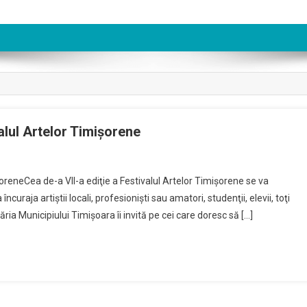
alul Artelor Timişorene
oreneCea de-a VII-a ediţie a Festivalul Artelor Timişorene se va
curaja artiştii locali, profesionişti sau amatori, studenţii, elevii, toţi
ăria Municipiului Timişoara îi invită pe cei care doresc să […]