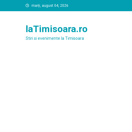
Skip
marți, august 04, 2026
to
content
laTimisoara.ro
Stiri si evenimente la Timisoara