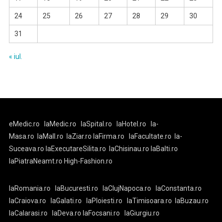
24
25
26
27
28
29
30
31
« iul.
eMedic.ro
laMedic.ro
laSpital.ro
laHotel.ro
la-
Masa.ro
laMall.ro
laZiar.ro
laFirma.ro
laFacultate.ro
la-
Suceava.ro
laExecutareSilita.ro
laChisinau.ro
laBalti.ro
laPiatraNeamt.ro
High-Fashion.ro
laRomania.ro
laBucuresti.ro
laClujNapoca.ro
laConstanta.ro
laCraiova.ro
laGalati.ro
laPloiesti.ro
laTimisoara.ro
laBuzau.ro
laCalarasi.ro
laDeva.ro
laFocsani.ro
laGiurgiu.ro