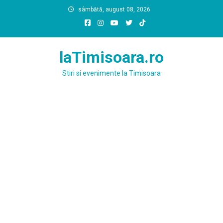
Skip
sâmbătă, august 08, 2026
to
content
laTimisoara.ro
Stiri si evenimente la Timisoara