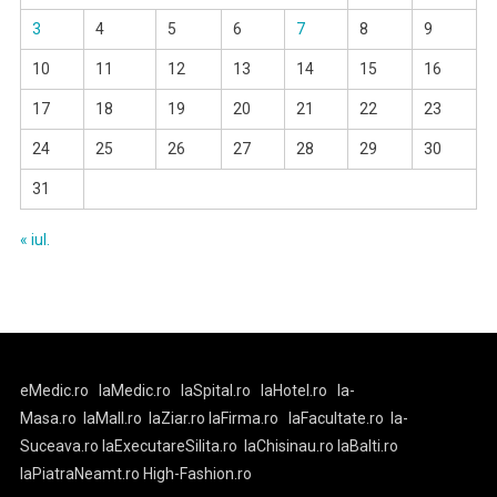
3
4
5
6
7
8
9
10
11
12
13
14
15
16
17
18
19
20
21
22
23
24
25
26
27
28
29
30
31
« iul.
eMedic.ro
laMedic.ro
laSpital.ro
laHotel.ro
la-
Masa.ro
laMall.ro
laZiar.ro
laFirma.ro
laFacultate.ro
la-
Suceava.ro
laExecutareSilita.ro
laChisinau.ro
laBalti.ro
laPiatraNeamt.ro
High-Fashion.ro