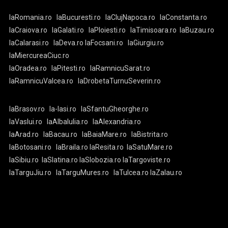
laRomania.ro
laBucuresti.ro
laClujNapoca.ro
laConstanta.ro
laCraiova.ro
laGalati.ro
laPloiesti.ro
laTimisoara.ro
laBuzau.ro
laCalarasi.ro
laDeva.ro
laFocsani.ro
laGiurgiu.ro
laMiercureaCiuc.ro
laOradea.ro
laPitesti.ro
laRamnicuSarat.ro
laRamnicuValcea.ro
laDrobetaTurnuSeverin.ro
laBrasov.ro
la-Iasi.ro
laSfantuGheorghe.ro
laVaslui.ro
laAlbaIulia.ro
laAlexandria.ro
laArad.ro
laBacau.ro
laBaiaMare.ro
laBistrita.ro
laBotosani.ro
laBraila.ro
laResita.ro
laSatuMare.ro
laSibiu.ro
laSlatina.ro
laSlobozia.ro
laTargoviste.ro
laTarguJiu.ro
laTarguMures.ro
laTulcea.ro
laZalau.ro