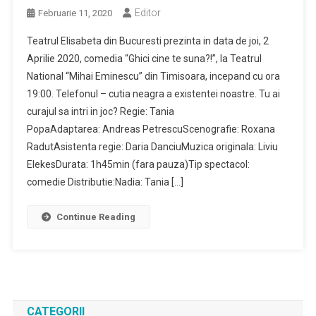
Editor
Februarie 11, 2020
Teatrul Elisabeta din Bucuresti prezinta in data de joi, 2
Aprilie 2020, comedia “Ghici cine te suna?!”, la Teatrul
National “Mihai Eminescu” din Timisoara, incepand cu ora
19:00. Telefonul – cutia neagra a existentei noastre. Tu ai
curajul sa intri in joc? Regie: Tania
PopaAdaptarea: Andreas PetrescuScenografie: Roxana
RadutAsistenta regie: Daria DanciuMuzica originala: Liviu
ElekesDurata: 1h45min (fara pauza)Tip spectacol:
comedie Distributie:Nadia: Tania […]
Continue Reading
CATEGORII