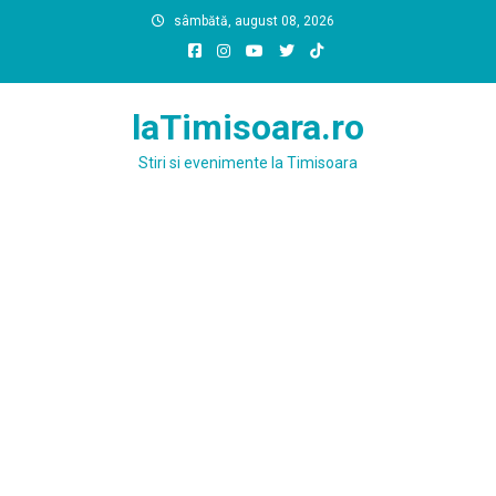
Skip
sâmbătă, august 08, 2026
to
content
laTimisoara.ro
Stiri si evenimente la Timisoara