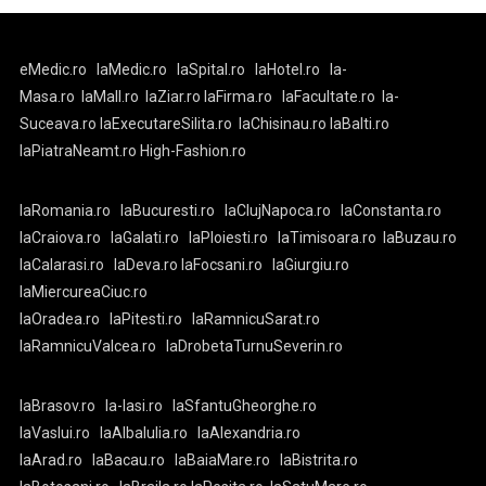
eMedic.ro
laMedic.ro
laSpital.ro
laHotel.ro
la-
Masa.ro
laMall.ro
laZiar.ro
laFirma.ro
laFacultate.ro
la-
Suceava.ro
laExecutareSilita.ro
laChisinau.ro
laBalti.ro
laPiatraNeamt.ro
High-Fashion.ro
laRomania.ro
laBucuresti.ro
laClujNapoca.ro
laConstanta.ro
laCraiova.ro
laGalati.ro
laPloiesti.ro
laTimisoara.ro
laBuzau.ro
laCalarasi.ro
laDeva.ro
laFocsani.ro
laGiurgiu.ro
laMiercureaCiuc.ro
laOradea.ro
laPitesti.ro
laRamnicuSarat.ro
laRamnicuValcea.ro
laDrobetaTurnuSeverin.ro
laBrasov.ro
la-Iasi.ro
laSfantuGheorghe.ro
laVaslui.ro
laAlbaIulia.ro
laAlexandria.ro
laArad.ro
laBacau.ro
laBaiaMare.ro
laBistrita.ro