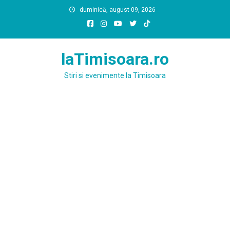
Skip
duminică, august 09, 2026
to
content
laTimisoara.ro
Stiri si evenimente la Timisoara