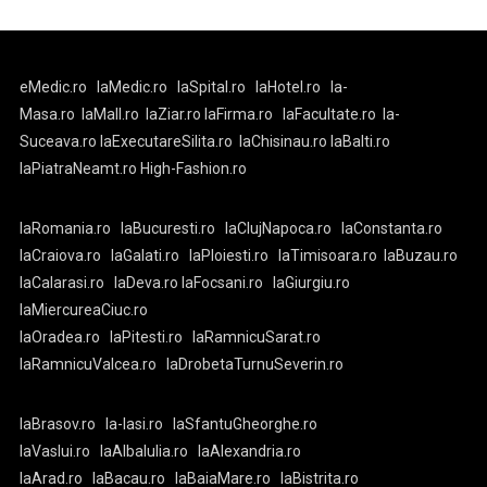
eMedic.ro
laMedic.ro
laSpital.ro
laHotel.ro
la-
Masa.ro
laMall.ro
laZiar.ro
laFirma.ro
laFacultate.ro
la-
Suceava.ro
laExecutareSilita.ro
laChisinau.ro
laBalti.ro
laPiatraNeamt.ro
High-Fashion.ro
laRomania.ro
laBucuresti.ro
laClujNapoca.ro
laConstanta.ro
laCraiova.ro
laGalati.ro
laPloiesti.ro
laTimisoara.ro
laBuzau.ro
laCalarasi.ro
laDeva.ro
laFocsani.ro
laGiurgiu.ro
laMiercureaCiuc.ro
laOradea.ro
laPitesti.ro
laRamnicuSarat.ro
laRamnicuValcea.ro
laDrobetaTurnuSeverin.ro
laBrasov.ro
la-Iasi.ro
laSfantuGheorghe.ro
laVaslui.ro
laAlbaIulia.ro
laAlexandria.ro
laArad.ro
laBacau.ro
laBaiaMare.ro
laBistrita.ro