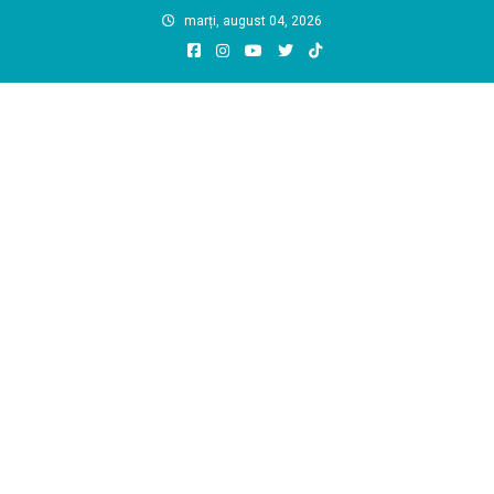
Skip
marți, august 04, 2026
to
content