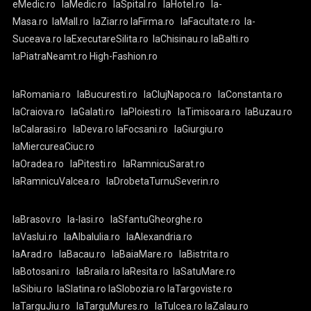
eMedic.ro
laMedic.ro
laSpital.ro
laHotel.ro
la-
Masa.ro
laMall.ro
laZiar.ro
laFirma.ro
laFacultate.ro
la-
Suceava.ro
laExecutareSilita.ro
laChisinau.ro
laBalti.ro
laPiatraNeamt.ro
High-Fashion.ro
laRomania.ro
laBucuresti.ro
laClujNapoca.ro
laConstanta.ro
laCraiova.ro
laGalati.ro
laPloiesti.ro
laTimisoara.ro
laBuzau.ro
laCalarasi.ro
laDeva.ro
laFocsani.ro
laGiurgiu.ro
laMiercureaCiuc.ro
laOradea.ro
laPitesti.ro
laRamnicuSarat.ro
laRamnicuValcea.ro
laDrobetaTurnuSeverin.ro
laBrasov.ro
la-Iasi.ro
laSfantuGheorghe.ro
laVaslui.ro
laAlbaIulia.ro
laAlexandria.ro
laArad.ro
laBacau.ro
laBaiaMare.ro
laBistrita.ro
laBotosani.ro
laBraila.ro
laResita.ro
laSatuMare.ro
laSibiu.ro
laSlatina.ro
laSlobozia.ro
laTargoviste.ro
laTarguJiu.ro
laTarguMures.ro
laTulcea.ro
laZalau.ro