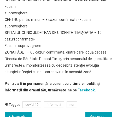
SPITALUL CLINIC MUNICIPAL TIMIȘOARA – 4 cazuri confirmate-
Focar in
supraveghere
CENTRU pentru minori – 3 cazuri confirmate- Focar in
supraveghere
SPITALUL CLINIC JUDETEAN DE URGENTA TIMIȘOARA – 19
cazuri confirmate-
Focar in supraveghere
ZONA FĂGET – 65 cazuri confirmate, dintre care, două decese.
Direcţia de Sănătate Publică Timiș, prin personalul de specialitate
urmărește și monitorizează cu deosebită atenție evoluția
situației infecției cu noul coronavirus în această zonă.
Pentru a fi în permanență la curent cu ultimele noutăți și
informații din orașul tău, urmărește-ne pe
Facebook.
Tagged
covid-19
informatii
noi
Navigare
Expoziția de new media art One Night Gallery, pe 15 august la Timișoara
Procedură iradiantă de investigaţii unică în vestul ţării, aplicată cu succes la Spitalul „Victor Babeş”