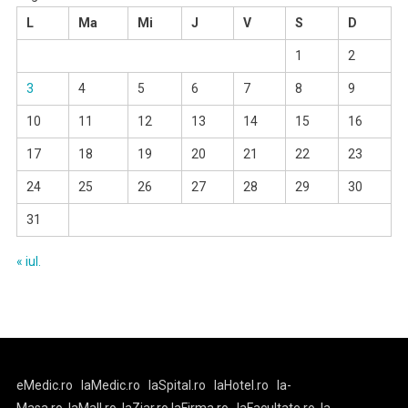
L
Ma
Mi
J
V
S
D
1
2
3
4
5
6
7
8
9
10
11
12
13
14
15
16
17
18
19
20
21
22
23
24
25
26
27
28
29
30
31
« iul.
eMedic.ro
laMedic.ro
laSpital.ro
laHotel.ro
la-