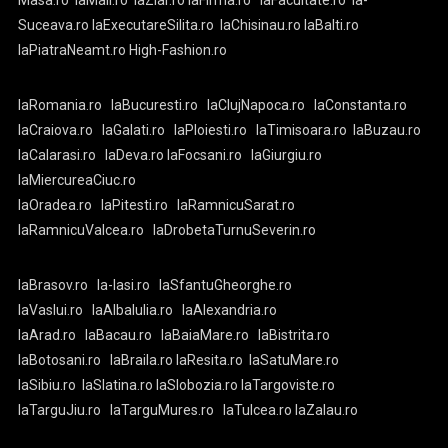
Masa.ro
laMall.ro
laZiar.ro
laFirma.ro
laFacultate.ro
la-
Suceava.ro
laExecutareSilita.ro
laChisinau.ro
laBalti.ro
laPiatraNeamt.ro
High-Fashion.ro
laRomania.ro
laBucuresti.ro
laClujNapoca.ro
laConstanta.ro
laCraiova.ro
laGalati.ro
laPloiesti.ro
laTimisoara.ro
laBuzau.ro
laCalarasi.ro
laDeva.ro
laFocsani.ro
laGiurgiu.ro
laMiercureaCiuc.ro
laOradea.ro
laPitesti.ro
laRamnicuSarat.ro
laRamnicuValcea.ro
laDrobetaTurnuSeverin.ro
laBrasov.ro
la-Iasi.ro
laSfantuGheorghe.ro
laVaslui.ro
laAlbaIulia.ro
laAlexandria.ro
laArad.ro
laBacau.ro
laBaiaMare.ro
laBistrita.ro
laBotosani.ro
laBraila.ro
laResita.ro
laSatuMare.ro
laSibiu.ro
laSlatina.ro
laSlobozia.ro
laTargoviste.ro
laTarguJiu.ro
laTarguMures.ro
laTulcea.ro
laZalau.ro