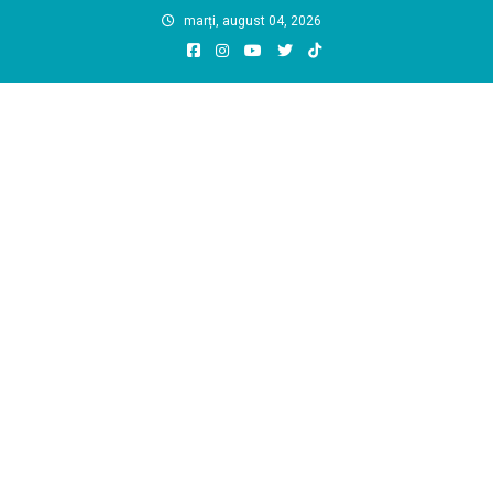
Skip
marți, august 04, 2026
to
content