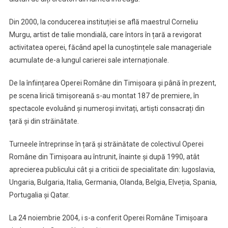
Din 2000, la conducerea instituției se află maestrul Corneliu
Murgu, artist de talie mondială, care întors în țară a revigorat
activitatea operei, făcând apel la cunoștințele sale manageriale
acumulate de-a lungul carierei sale internaționale.
De la înființarea Operei Române din Timișoara și până în prezent,
pe scena lirică timișoreană s-au montat 187 de premiere, în
spectacole evoluând și numeroși invitați, artiști consacrați din
țară și din străinătate.
Turneele întreprinse în țară și străinătate de colectivul Operei
Române din Timișoara au întrunit, înainte și după 1990, atât
aprecierea publicului cât și a criticii de specialitate din: Iugoslavia,
Ungaria, Bulgaria, Italia, Germania, Olanda, Belgia, Elveția, Spania,
Portugalia și Qatar.
La 24 noiembrie 2004, i s-a conferit Operei Române Timișoara