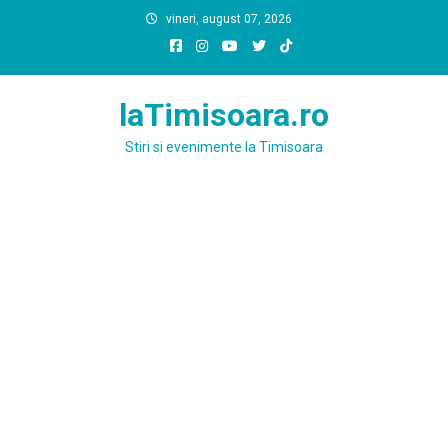
Skip
vineri, august 07, 2026
to
content
laTimisoara.ro
Stiri si evenimente la Timisoara