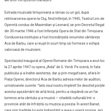
ale unor compozitori bănățeni.
Estrada muzicală timișoreană a rămas cu un gol, după
reîntoarcerea operei la Cluj, fiind înființat, în 1945, Teatrul Liric de
Operetă condus de Maximilian și Leonard, iar prin Decretul Regal
din 30 martie 1946 a fost înființată Opera de Stat din Timișoara.
Conducerea instituției a fost încredințată renumitei cântărețe
Aca de Barbu, care a reușit în scurt timp să formeze o echipă
valoroasă de muzicieni.
Spectacolul inaugural al Operei Romane din Timișoara a avut loc
la 27 aprilie 1947 cu opera „Aida” de G. Verdi. Pe scenă, în fata
publicului și a înaltei asistențe, dar și prin megafoane, afară în
Piața Operei, directorul Aca de Barbu adresa miilor de auditori,
următoarele cuvinte: ”Iată visul nostru împlinit! Se deschid porțile
acestui așezământ de artă lirică, pentru a răspândi ca un far
luminos arta cântului și a muzicii — citadelă culturală într-o
provincie atât de înfrățită cu muzica și poezia. În acest Banat,
care prin tradițiile lui este îndreptățit a avea o operă proprie, aici,