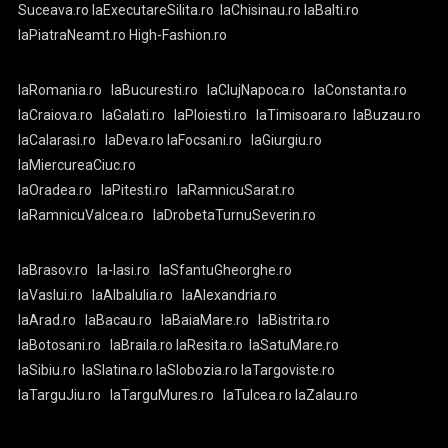
Suceava.ro
laExecutareSilita.ro
laChisinau.ro
laBalti.ro
laPiatraNeamt.ro
High-Fashion.ro
laRomania.ro
laBucuresti.ro
laClujNapoca.ro
laConstanta.ro
laCraiova.ro
laGalati.ro
laPloiesti.ro
laTimisoara.ro
laBuzau.ro
laCalarasi.ro
laDeva.ro
laFocsani.ro
laGiurgiu.ro
laMiercureaCiuc.ro
laOradea.ro
laPitesti.ro
laRamnicuSarat.ro
laRamnicuValcea.ro
laDrobetaTurnuSeverin.ro
laBrasov.ro
la-Iasi.ro
laSfantuGheorghe.ro
laVaslui.ro
laAlbaIulia.ro
laAlexandria.ro
laArad.ro
laBacau.ro
laBaiaMare.ro
laBistrita.ro
laBotosani.ro
laBraila.ro
laResita.ro
laSatuMare.ro
laSibiu.ro
laSlatina.ro
laSlobozia.ro
laTargoviste.ro
laTarguJiu.ro
laTarguMures.ro
laTulcea.ro
laZalau.ro