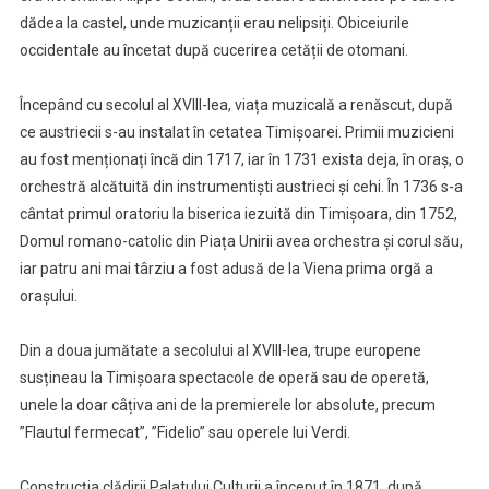
dădea la castel, unde muzicanții erau nelipsiți. Obiceiurile
occidentale au încetat după cucerirea cetății de otomani.
Începând cu secolul al XVIII-lea, viața muzicală a renăscut, după
ce austriecii s-au instalat în cetatea Timișoarei. Primii muzicieni
au fost menționați încă din 1717, iar în 1731 exista deja, în oraș, o
orchestră alcătuită din instrumentiști austrieci și cehi. În 1736 s-a
cântat primul oratoriu la biserica iezuită din Timișoara, din 1752,
Domul romano-catolic din Piața Unirii avea orchestra și corul său,
iar patru ani mai târziu a fost adusă de la Viena prima orgă a
orașului.
Din a doua jumătate a secolului al XVIII-lea, trupe europene
susțineau la Timișoara spectacole de operă sau de operetă,
unele la doar câțiva ani de la premierele lor absolute, precum
”Flautul fermecat”, ”Fidelio” sau operele lui Verdi.
Construcția clădirii Palatului Culturii a început în 1871, după