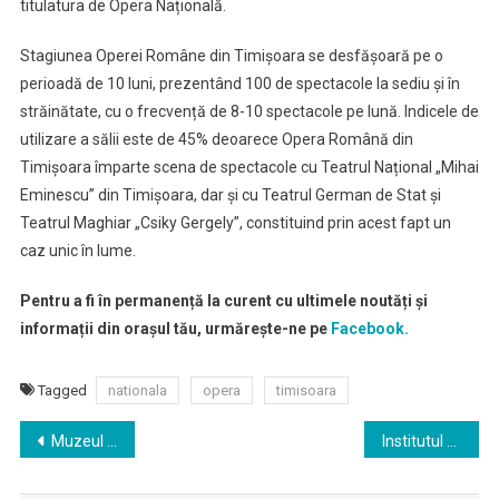
titulatura de Opera Națională.
Stagiunea Operei Române din Timișoara se desfășoară pe o
perioadă de 10 luni, prezentând 100 de spectacole la sediu și în
străinătate, cu o frecvență de 8-10 spectacole pe lună. Indicele de
utilizare a sălii este de 45% deoarece Opera Română din
Timișoara împarte scena de spectacole cu Teatrul Național „Mihai
Eminescu” din Timișoara, dar și cu Teatrul German de Stat și
Teatrul Maghiar „Csiky Gergely”, constituind prin acest fapt un
caz unic în lume.
Pentru a fi în permanență la curent cu ultimele noutăți și
informații din orașul tău, urmărește-ne pe
Facebook.
Tagged
nationala
opera
timisoara
Navigare
Muzeul de Artă Timișoara
Institutul de Boli Cardiovasculare pregăteşte secţia de chirurgie cardiacă pediatrică
în