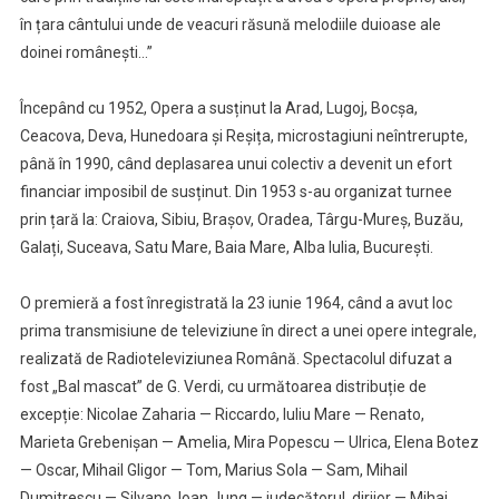
în țara cântului unde de veacuri răsună melodiile duioase ale
doinei românești…”
Începând cu 1952, Opera a susținut la Arad, Lugoj, Bocșa,
Ceacova, Deva, Hunedoara și Reșița, microstagiuni neîntrerupte,
până în 1990, când deplasarea unui colectiv a devenit un efort
financiar imposibil de susținut. Din 1953 s-au organizat turnee
prin țară la: Craiova, Sibiu, Brașov, Oradea, Târgu-Mureș, Buzău,
Galați, Suceava, Satu Mare, Baia Mare, Alba Iulia, București.
O premieră a fost înregistrată la 23 iunie 1964, când a avut loc
prima transmisiune de televiziune în direct a unei opere integrale,
realizată de Radioteleviziunea Română. Spectacolul difuzat a
fost „Bal mascat” de G. Verdi, cu următoarea distribuție de
excepție: Nicolae Zaharia — Riccardo, Iuliu Mare — Renato,
Marieta Grebenișan — Amelia, Mira Popescu — Ulrica, Elena Botez
— Oscar, Mihail Gligor — Tom, Marius Sola — Sam, Mihail
Dumitrescu — Silvano, Ioan Jung — judecătorul, dirijor — Mihai