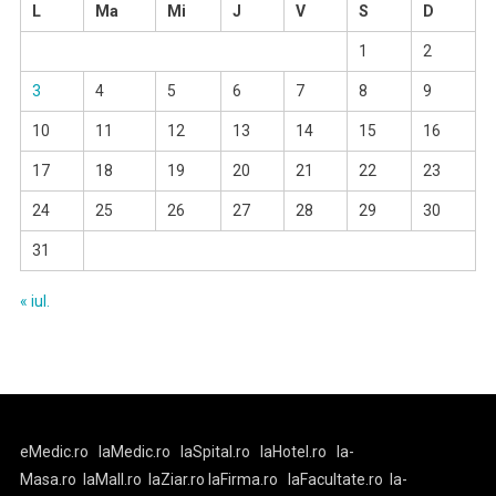
L
Ma
Mi
J
V
S
D
1
2
3
4
5
6
7
8
9
10
11
12
13
14
15
16
17
18
19
20
21
22
23
24
25
26
27
28
29
30
31
« iul.
eMedic.ro
laMedic.ro
laSpital.ro
laHotel.ro
la-
Masa.ro
laMall.ro
laZiar.ro
laFirma.ro
laFacultate.ro
la-