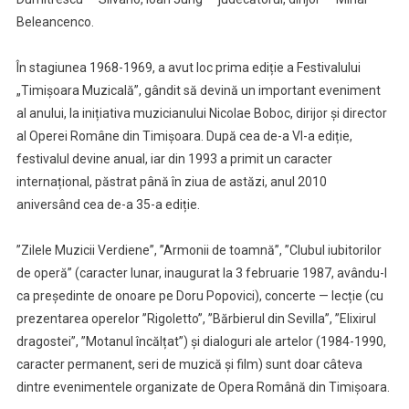
Beleancenco.
În stagiunea 1968-1969, a avut loc prima ediție a Festivalului
„Timișoara Muzicală”, gândit să devină un important eveniment
al anului, la inițiativa muzicianului Nicolae Boboc, dirijor și director
al Operei Române din Timișoara. După cea de-a VI-a ediție,
festivalul devine anual, iar din 1993 a primit un caracter
internațional, păstrat până în ziua de astăzi, anul 2010
aniversând cea de-a 35-a ediție.
”Zilele Muzicii Verdiene”, ”Armonii de toamnă”, ”Clubul iubitorilor
de operă” (caracter lunar, inaugurat la 3 februarie 1987, avându-l
ca președinte de onoare pe Doru Popovici), concerte — lecție (cu
prezentarea operelor ”Rigoletto”, ”Bărbierul din Sevilla”, ”Elixirul
dragostei”, ”Motanul încălțat”) și dialoguri ale artelor (1984-1990,
caracter permanent, seri de muzică și film) sunt doar câteva
dintre evenimentele organizate de Opera Română din Timișoara.