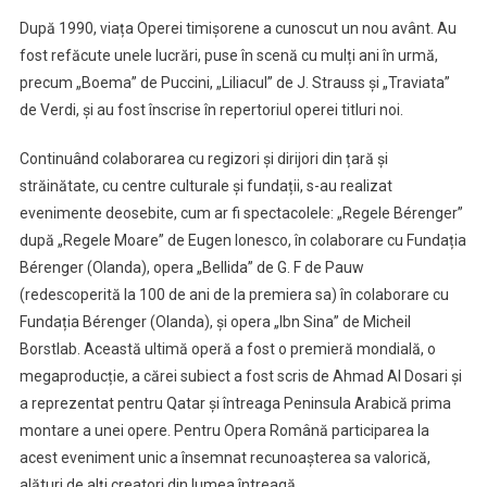
După 1990, viața Operei timișorene a cunoscut un nou avânt. Au
fost refăcute unele lucrări, puse în scenă cu mulți ani în urmă,
precum „Boema” de Puccini, „Liliacul” de J. Strauss și „Traviata”
de Verdi, și au fost înscrise în repertoriul operei titluri noi.
Continuând colaborarea cu regizori și dirijori din țară și
străinătate, cu centre culturale și fundații, s-au realizat
evenimente deosebite, cum ar fi spectacolele: „Regele Bérenger”
după „Regele Moare” de Eugen Ionesco, în colaborare cu Fundația
Bérenger (Olanda), opera „Bellida” de G. F de Pauw
(redescoperită la 100 de ani de la premiera sa) în colaborare cu
Fundația Bérenger (Olanda), și opera „Ibn Sina” de Micheil
Borstlab. Această ultimă operă a fost o premieră mondială, o
megaproducție, a cărei subiect a fost scris de Ahmad Al Dosari și
a reprezentat pentru Qatar și întreaga Peninsula Arabică prima
montare a unei opere. Pentru Opera Română participarea la
acest eveniment unic a însemnat recunoașterea sa valorică,
alături de alți creatori din lumea întreagă.