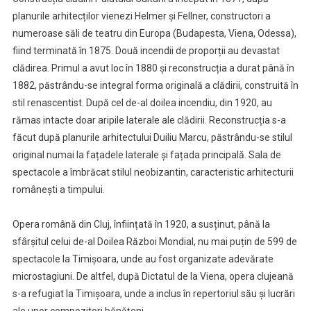
planurile arhitecților vienezi Helmer și Fellner, constructori a
numeroase săli de teatru din Europa (Budapesta, Viena, Odessa),
fiind terminată în 1875. Două incendii de proporții au devastat
clădirea. Primul a avut loc în 1880 și reconstrucția a durat până în
1882, păstrându-se integral forma originală a clădirii, construită în
stil renascentist. După cel de-al doilea incendiu, din 1920, au
rămas intacte doar aripile laterale ale clădirii. Reconstrucția s-a
făcut după planurile arhitectului Duiliu Marcu, păstrându-se stilul
original numai la fațadele laterale și fațada principală. Sala de
spectacole a îmbrăcat stilul neobizantin, caracteristic arhitecturii
românești a timpului.
Opera română din Cluj, înființată în 1920, a susținut, până la
sfârșitul celui de-al Doilea Război Mondial, nu mai puțin de 599 de
spectacole la Timișoara, unde au fost organizate adevărate
microstagiuni. De altfel, după Dictatul de la Viena, opera clujeană
s-a refugiat la Timișoara, unde a inclus în repertoriul său și lucrări