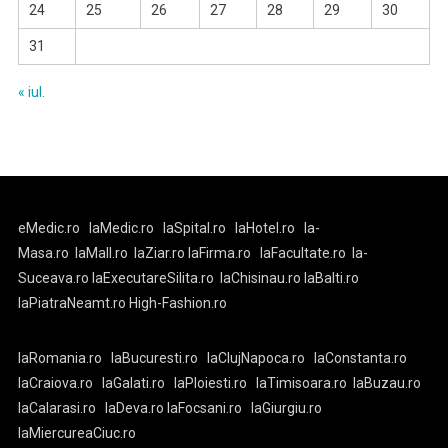
24
25
26
27
28
29
30
31
« iul.
eMedic.ro
laMedic.ro
laSpital.ro
laHotel.ro
la-
Masa.ro
laMall.ro
laZiar.ro
laFirma.ro
laFacultate.ro
la-
Suceava.ro
laExecutareSilita.ro
laChisinau.ro
laBalti.ro
laPiatraNeamt.ro
High-Fashion.ro
laRomania.ro
laBucuresti.ro
laClujNapoca.ro
laConstanta.ro
laCraiova.ro
laGalati.ro
laPloiesti.ro
laTimisoara.ro
laBuzau.ro
laCalarasi.ro
laDeva.ro
laFocsani.ro
laGiurgiu.ro
laMiercureaCiuc.ro