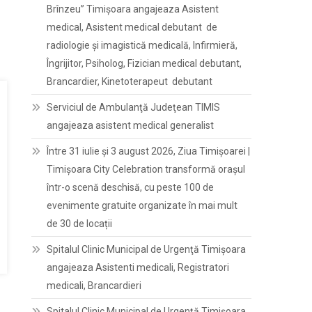
Brînzeu” Timișoara angajeaza Asistent
medical, Asistent medical debutant de
radiologie și imagistică medicală, Infirmieră,
Îngrijitor, Psiholog, Fizician medical debutant,
Brancardier, Kinetoterapeut debutant
Serviciul de Ambulanţă Judeţean TIMIS
angajeaza asistent medical generalist
Între 31 iulie și 3 august 2026, Ziua Timișoarei |
Timișoara City Celebration transformă orașul
într-o scenă deschisă, cu peste 100 de
evenimente gratuite organizate în mai mult
de 30 de locații
Spitalul Clinic Municipal de Urgenţă Timişoara
angajeaza Asistenti medicali, Registratori
medicali, Brancardieri
Spitalul Clinic Municipal de Urgenţă Timişoara