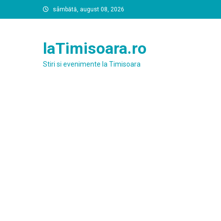
Skip
sâmbătă, august 08, 2026
to
content
laTimisoara.ro
Stiri si evenimente la Timisoara