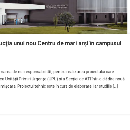
rucţia unui nou Centru de mari arşi în campusul
sumarea de noi responsabilităţi pentru realizarea proiectului care
 Unităţii Primiri Urgenţe (UPU) şi a Secţiei de ATI într-o clădire nouă
işoara. Proiectul tehnic este în curs de elaborare, iar studiile […]