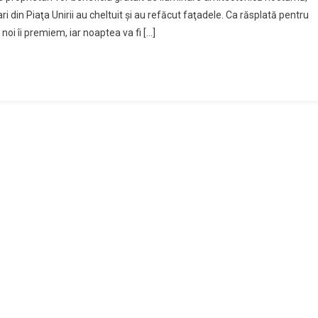
i din Piaţa Unirii au cheltuit şi au refăcut faţadele. Ca răsplată pentru
 noi îi premiem, iar noaptea va fi […]