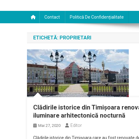
Contact
Politică De Confidențialitate
ETICHETĂ:
PROPRIETARI
Clădirile istorice din Timişoara renov
iluminare arhitectonică nocturnă
Editor
Mai 27, 2020
Clădirile istorice din Timişoara care au fost renovate d