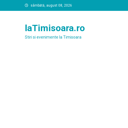
Skip
sâmbătă, august 08, 2026
to
content
laTimisoara.ro
Stiri si evenimente la Timisoara