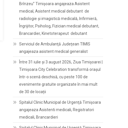
Brînzeu” Timișoara angajeaza Asistent
medical, Asistent medical debutant de
radiologie și imagistică medicală, Infirmieră,
Îngrijitor, Psiholog, Fizician medical debutant,
Brancardier, Kinetoterapeut debutant
Serviciul de Ambulanţă Judeţean TIMIS
angajeaza asistent medical generalist
Între 31 iulie și 3 august 2026, Ziua Timișoarei |
Timișoara City Celebration transformă orașul
într-o scenă deschisă, cu peste 100 de
evenimente gratuite organizate în mai mult
de 30 de locații
Spitalul Clinic Municipal de Urgenţă Timişoara
angajeaza Asistenti medicali, Registratori
medicali, Brancardieri
Spitalul Clinic Municipal de Urgenţă Timişoara