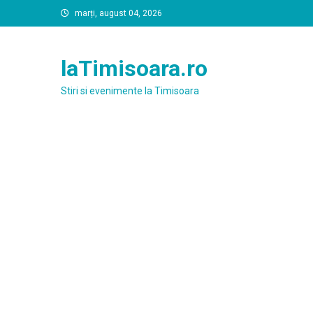
Skip
marți, august 04, 2026
to
content
laTimisoara.ro
Stiri si evenimente la Timisoara