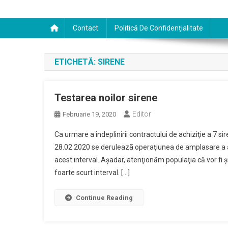
Contact
Politică De Confidențialitate
ETICHETĂ:
SIRENE
Testarea noilor sirene
Editor
Februarie 19, 2020
Ca urmare a îndeplinirii contractului de achiziţie a 7 si
28.02.2020 se deruleazã operaţiunea de amplasare a ace
acest interval. Aşadar, atenţionăm populaţia că vor fi
foarte scurt interval. […]
Continue Reading