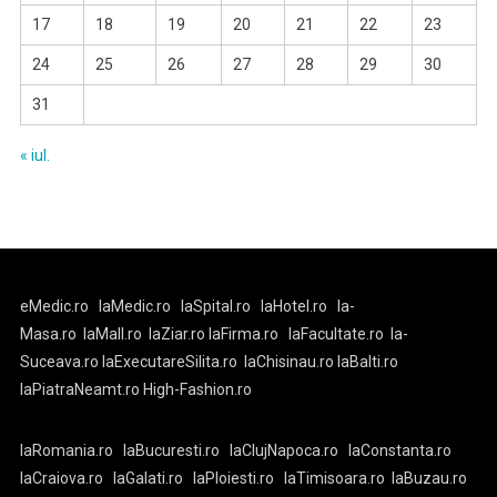
17
18
19
20
21
22
23
24
25
26
27
28
29
30
31
« iul.
eMedic.ro
laMedic.ro
laSpital.ro
laHotel.ro
la-
Masa.ro
laMall.ro
laZiar.ro
laFirma.ro
laFacultate.ro
la-
Suceava.ro
laExecutareSilita.ro
laChisinau.ro
laBalti.ro
laPiatraNeamt.ro
High-Fashion.ro
laRomania.ro
laBucuresti.ro
laClujNapoca.ro
laConstanta.ro
laCraiova.ro
laGalati.ro
laPloiesti.ro
laTimisoara.ro
laBuzau.ro