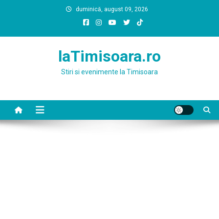
Skip
duminică, august 09, 2026
to
content
laTimisoara.ro
Stiri si evenimente la Timisoara