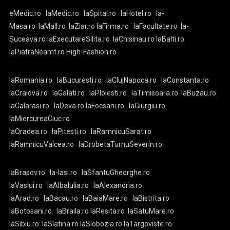
eMedic.ro
laMedic.ro
laSpital.ro
laHotel.ro
la-
Masa.ro
laMall.ro
laZiar.ro
laFirma.ro
laFacultate.ro
la-
Suceava.ro
laExecutareSilita.ro
laChisinau.ro
laBalti.ro
laPiatraNeamt.ro
High-Fashion.ro
laRomania.ro
laBucuresti.ro
laClujNapoca.ro
laConstanta.ro
laCraiova.ro
laGalati.ro
laPloiesti.ro
laTimisoara.ro
laBuzau.ro
laCalarasi.ro
laDeva.ro
laFocsani.ro
laGiurgiu.ro
laMiercureaCiuc.ro
laOradea.ro
laPitesti.ro
laRamnicuSarat.ro
laRamnicuValcea.ro
laDrobetaTurnuSeverin.ro
laBrasov.ro
la-Iasi.ro
laSfantuGheorghe.ro
laVaslui.ro
laAlbaIulia.ro
laAlexandria.ro
laArad.ro
laBacau.ro
laBaiaMare.ro
laBistrita.ro
laBotosani.ro
laBraila.ro
laResita.ro
laSatuMare.ro
laSibiu.ro
laSlatina.ro
laSlobozia.ro
laTargoviste.ro