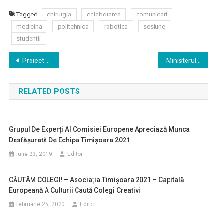
Tagged
chirurgia
colaborarea
comunicari
medicina
politehnica
robotica
sesiune
studentii
Navigare
Proiect pentru dublarea supravieţuirii la 5 ani în cancerul pulmonar, până în 2025, lansat la Timişoara
Ministerul Sănătății, prin Direcția de Sănătăte Publică Timiș a demarat o anchetă în ceea ce privește cazul de la Timișoara.
în
RELATED POSTS
articole
Grupul De Experți Al Comisiei Europene Apreciază Munca
Desfășurată De Echipa Timișoara 2021
iulie 23, 2019
Editor
CĂUTĂM COLEGI! – Asociația Timișoara 2021 – Capitală
Europeană A Culturii Caută Colegi Creativi
februarie 26, 2020
Editor