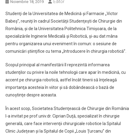
Editor
Noiembrie 18, 2019
Studenţi de la Universitatea de Medicină şi Farmacie „Victor
Babeş”, reuniţi în cadrul Societăţii Studenţeşti de Chirurgie din
România, şi de la Universitatea Politehnica Timişoara, de la
specializările Inginerie Medicală şi Robotică, şi-au dat mâna
pentru organizarea unui eveniment în comun: o sesiune de
comunicări ştiinţifice cu tema „Introducere în chirurgia robotică”.
Scopul principal al manifestării îl reprezintă informarea
studenţilor cu privire la noile tehnologii care apar în medicină, cu
accent pe chirurgia robotică, astfel încât tinerii să înţeleagă
importanţa acesteia în viitor şi să dobândească o bază de
cunoştinţe despre aceasta.
În acest scop, Societatea Studenţească de Chirurgie din România
l-a invitat pe prof.univ.dr. Ciprian Duţă, specializat în chirurgie
generală, care face intervenţii chirurgicale robotice la Spitalul
Clinic Judeţean şi la Spitalul de Copii „Louis Ţurcanu” din