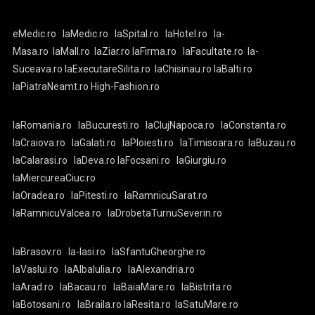
eMedic.ro
laMedic.ro
laSpital.ro
laHotel.ro
la-
Masa.ro
laMall.ro
laZiar.ro
laFirma.ro
laFacultate.ro
la-
Suceava.ro
laExecutareSilita.ro
laChisinau.ro
laBalti.ro
laPiatraNeamt.ro
High-Fashion.ro
laRomania.ro
laBucuresti.ro
laClujNapoca.ro
laConstanta.ro
laCraiova.ro
laGalati.ro
laPloiesti.ro
laTimisoara.ro
laBuzau.ro
laCalarasi.ro
laDeva.ro
laFocsani.ro
laGiurgiu.ro
laMiercureaCiuc.ro
laOradea.ro
laPitesti.ro
laRamnicuSarat.ro
laRamnicuValcea.ro
laDrobetaTurnuSeverin.ro
laBrasov.ro
la-Iasi.ro
laSfantuGheorghe.ro
laVaslui.ro
laAlbaIulia.ro
laAlexandria.ro
laArad.ro
laBacau.ro
laBaiaMare.ro
laBistrita.ro
laBotosani.ro
laBraila.ro
laResita.ro
laSatuMare.ro