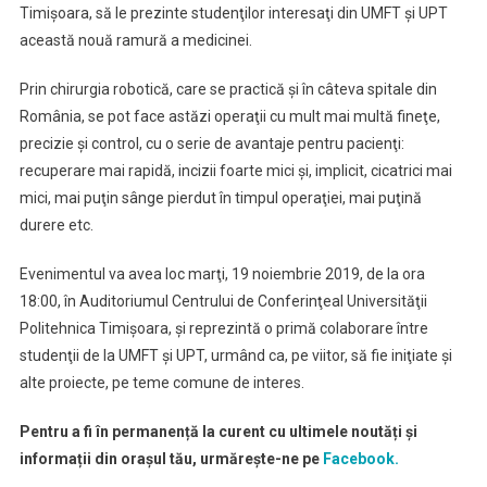
Timişoara, să le prezinte studenţilor interesaţi din UMFT şi UPT
această nouă ramură a medicinei.
Prin chirurgia robotică, care se practică şi în câteva spitale din
România, se pot face astăzi operaţii cu mult mai multă fineţe,
precizie şi control, cu o serie de avantaje pentru pacienţi:
recuperare mai rapidă, incizii foarte mici şi, implicit, cicatrici mai
mici, mai puţin sânge pierdut în timpul operaţiei, mai puţină
durere etc.
Evenimentul va avea loc marţi, 19 noiembrie 2019, de la ora
18:00, în Auditoriumul Centrului de Conferinţeal Universităţii
Politehnica Timişoara, şi reprezintă o primă colaborare între
studenţii de la UMFT şi UPT, urmând ca, pe viitor, să fie iniţiate şi
alte proiecte, pe teme comune de interes.
Pentru a fi în permanență la curent cu ultimele noutăți și
informații din orașul tău, urmărește-ne pe
Facebook.