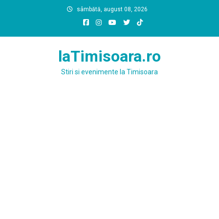
Skip
sâmbătă, august 08, 2026
to
content
laTimisoara.ro
Stiri si evenimente la Timisoara