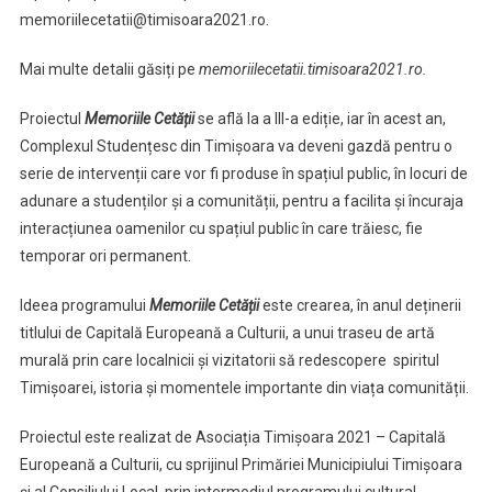
memoriilecetatii@timisoara2021.ro.
Mai multe detalii găsiți pe
memoriilecetatii.timisoara2021.ro.
Proiectul
Memoriile Cetății
se află la a III-a ediție, iar în acest an,
Complexul Studențesc din Timișoara va deveni gazdă pentru o
serie de intervenții care vor fi produse în spațiul public, în locuri de
adunare a studenților și a comunității, pentru a facilita și încuraja
interacțiunea oamenilor cu spațiul public în care trăiesc, fie
temporar ori permanent.
Ideea programului
Memoriile Cetății
este crearea, în anul deținerii
titlului de Capitală Europeană a Culturii, a unui traseu de artă
murală prin care localnicii și vizitatorii să redescopere spiritul
Timișoarei, istoria și momentele importante din viața comunității.
Proiectul este realizat de Asociația Timișoara 2021 – Capitală
Europeană a Culturii, cu sprijinul Primăriei Municipiului Timișoara
și al Consiliului Local, prin intermediul programului cultural