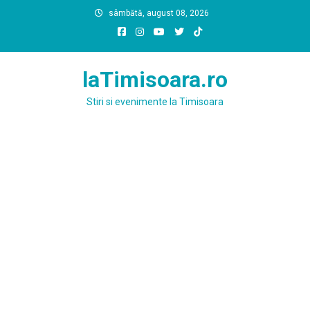
Skip
sâmbătă, august 08, 2026
to
content
laTimisoara.ro
Stiri si evenimente la Timisoara