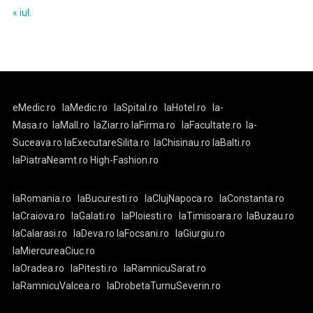
« iul.
eMedic.ro
laMedic.ro
laSpital.ro
laHotel.ro
la-
Masa.ro
laMall.ro
laZiar.ro
laFirma.ro
laFacultate.ro
la-
Suceava.ro
laExecutareSilita.ro
laChisinau.ro
laBalti.ro
laPiatraNeamt.ro
High-Fashion.ro
laRomania.ro
laBucuresti.ro
laClujNapoca.ro
laConstanta.ro
laCraiova.ro
laGalati.ro
laPloiesti.ro
laTimisoara.ro
laBuzau.ro
laCalarasi.ro
laDeva.ro
laFocsani.ro
laGiurgiu.ro
laMiercureaCiuc.ro
laOradea.ro
laPitesti.ro
laRamnicuSarat.ro
laRamnicuValcea.ro
laDrobetaTurnuSeverin.ro