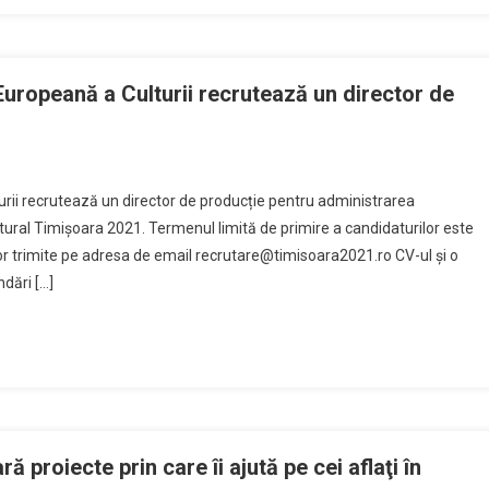
Europeană a Culturii recrutează un director de
rii recrutează un director de producție pentru administrarea
ural Timișoara 2021. Termenul limită de primire a candidaturilor este
vor trimite pe adresa de email recrutare@timisoara2021.ro CV-ul și o
dări […]
 proiecte prin care îi ajută pe cei aflaţi în