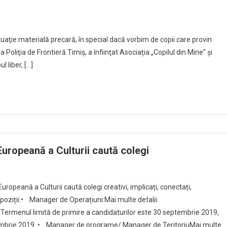
tuaţie materială precară, în special dacă vorbim de copii care provin
a Poliţia de Frontieră Timiş, a înfiinţat Asociația „Copilul din Mine” şi
l liber, […]
uropeană a Culturii caută colegi
eană a Culturii caută colegi creativi, implicați, conectați,
poziții:• Manager de Operațiuni:Mai multe detalii:
rmenul limită de primire a candidaturilor este 30 septembrie 2019,
octombrie 2019. • Manager de programe/ Manager de TeritoriuMai multe