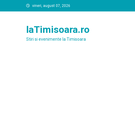
Skip
vineri, august 07, 2026
to
content
laTimisoara.ro
Stiri si evenimente la Timisoara