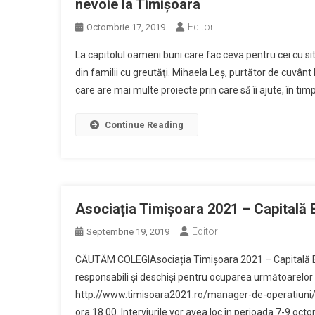
nevoie la Timișoara
Editor
Octombrie 17, 2019
La capitolul oameni buni care fac ceva pentru cei cu si
din familii cu greutăţi. Mihaela Leş, purtător de cuvânt l
care are mai multe proiecte prin care să îi ajute, în timpu
Continue Reading
Asociația Timișoara 2021 – Capitală E
Editor
Septembrie 19, 2019
CĂUTĂM COLEGIAsociația Timișoara 2021 – Capitală Europ
responsabili și deschiși pentru ocuparea următoarelor 
http://www.timisoara2021.ro/manager-de-operatiuni/Te
ora 18.00. Interviurile vor avea loc în perioada 7-9 