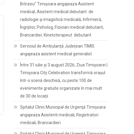
Brînzeu” Timișoara angajeaza Asistent
medical, Asistent medical debutant de
radiologie și imagistică medicală, Infirmieră,
Îngrijitor, Psiholog, Fizician medical debutant,
Brancardier, Kinetoterapeut debutant
Serviciul de Ambulanţă Judeţean TIMIS
angajeaza asistent medical generalist
Între 31 iulie și 3 august 2026, Ziua Timișoarei |
Timișoara City Celebration transformă orașul
într-o scenă deschisă, cu peste 100 de
evenimente gratuite organizate în mai mult
de 30 de locații
Spitalul Clinic Municipal de Urgenţă Timişoara
angajeaza Asistenti medicali, Registratori
medicali, Brancardieri
Spitalul Clinic Municipal de Urgenţă Timişoara