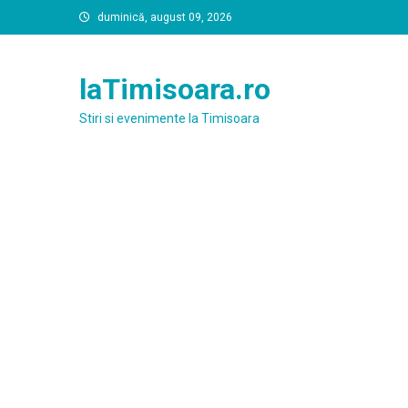
Skip
duminică, august 09, 2026
to
content
laTimisoara.ro
Stiri si evenimente la Timisoara