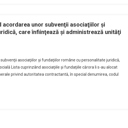
d acordarea unor subvenţii asociaţiilor şi
ridică, care înfiinţează şi administrează unităţi
ubvenţii asociaţiilor şi fundaţiilor române cu personalitate juridică,
cială Lista cuprinzând asociaţiile şi fundaţiile cărora li s-au alocat
enerale privind autoritatea contractantă, în special denumirea, codul