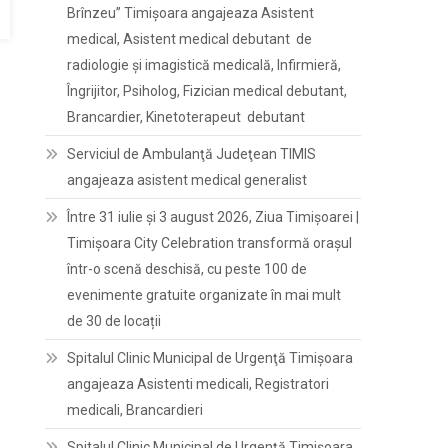
Brînzeu” Timișoara angajeaza Asistent
medical, Asistent medical debutant de
radiologie și imagistică medicală, Infirmieră,
Îngrijitor, Psiholog, Fizician medical debutant,
Brancardier, Kinetoterapeut debutant
Serviciul de Ambulanţă Judeţean TIMIS
angajeaza asistent medical generalist
Între 31 iulie și 3 august 2026, Ziua Timișoarei |
Timișoara City Celebration transformă orașul
într-o scenă deschisă, cu peste 100 de
evenimente gratuite organizate în mai mult
de 30 de locații
Spitalul Clinic Municipal de Urgenţă Timişoara
angajeaza Asistenti medicali, Registratori
medicali, Brancardieri
Spitalul Clinic Municipal de Urgenţă Timişoara