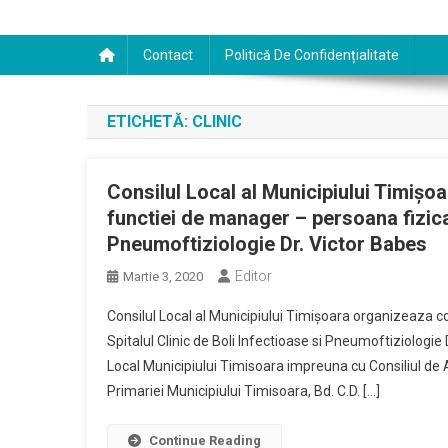
Contact
Politică De Confidențialitate
ETICHETĂ:
CLINIC
Consilul Local al Municipiului Timiș
functiei de manager – persoana fizica 
Pneumoftiziologie Dr. Victor Babes
Editor
Martie 3, 2020
Consilul Local al Municipiului Timișoara organizeaza 
Spitalul Clinic de Boli Infectioase si Pneumoftiziologie
Local Municipiului Timisoara impreuna cu Consiliul de 
Primariei Municipiului Timisoara, Bd. C.D. […]
Continue Reading