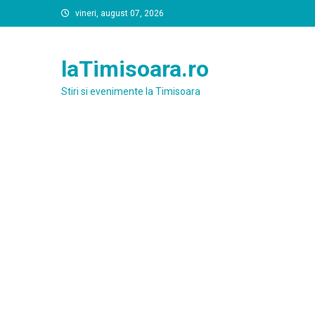
Skip
vineri, august 07, 2026
to
content
laTimisoara.ro
Stiri si evenimente la Timisoara