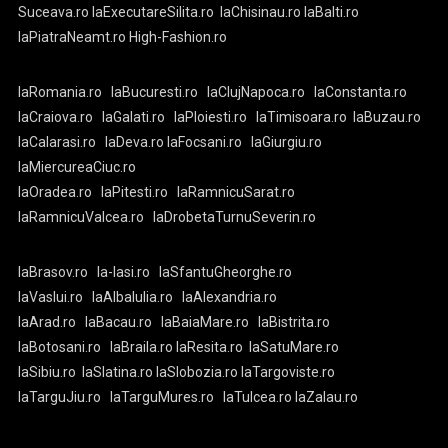
Suceava.ro
laExecutareSilita.ro
laChisinau.ro
laBalti.ro
laPiatraNeamt.ro
High-Fashion.ro
laRomania.ro
laBucuresti.ro
laClujNapoca.ro
laConstanta.ro
laCraiova.ro
laGalati.ro
laPloiesti.ro
laTimisoara.ro
laBuzau.ro
laCalarasi.ro
laDeva.ro
laFocsani.ro
laGiurgiu.ro
laMiercureaCiuc.ro
laOradea.ro
laPitesti.ro
laRamnicuSarat.ro
laRamnicuValcea.ro
laDrobetaTurnuSeverin.ro
laBrasov.ro
la-Iasi.ro
laSfantuGheorghe.ro
laVaslui.ro
laAlbaIulia.ro
laAlexandria.ro
laArad.ro
laBacau.ro
laBaiaMare.ro
laBistrita.ro
laBotosani.ro
laBraila.ro
laResita.ro
laSatuMare.ro
laSibiu.ro
laSlatina.ro
laSlobozia.ro
laTargoviste.ro
laTarguJiu.ro
laTarguMures.ro
laTulcea.ro
laZalau.ro