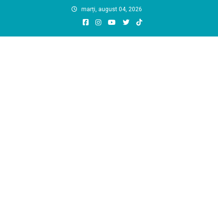
Skip
marți, august 04, 2026
to
content