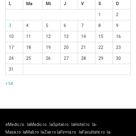
L
Ma
Mi
J
V
S
D
1
2
3
4
5
6
7
8
9
10
11
12
13
14
15
16
17
18
19
20
21
22
23
24
25
26
27
28
29
30
31
« iul.
eMedic.ro
laMedic.ro
laSpital.ro
laHotel.ro
la-
Masa.ro
laMall.ro
laZiar.ro
laFirma.ro
laFacultate.ro
la-