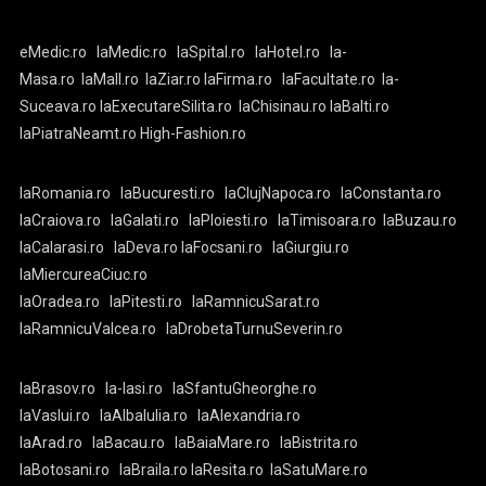
eMedic.ro
laMedic.ro
laSpital.ro
laHotel.ro
la-
Masa.ro
laMall.ro
laZiar.ro
laFirma.ro
laFacultate.ro
la-
Suceava.ro
laExecutareSilita.ro
laChisinau.ro
laBalti.ro
laPiatraNeamt.ro
High-Fashion.ro
laRomania.ro
laBucuresti.ro
laClujNapoca.ro
laConstanta.ro
laCraiova.ro
laGalati.ro
laPloiesti.ro
laTimisoara.ro
laBuzau.ro
laCalarasi.ro
laDeva.ro
laFocsani.ro
laGiurgiu.ro
laMiercureaCiuc.ro
laOradea.ro
laPitesti.ro
laRamnicuSarat.ro
laRamnicuValcea.ro
laDrobetaTurnuSeverin.ro
laBrasov.ro
la-Iasi.ro
laSfantuGheorghe.ro
laVaslui.ro
laAlbaIulia.ro
laAlexandria.ro
laArad.ro
laBacau.ro
laBaiaMare.ro
laBistrita.ro
laBotosani.ro
laBraila.ro
laResita.ro
laSatuMare.ro