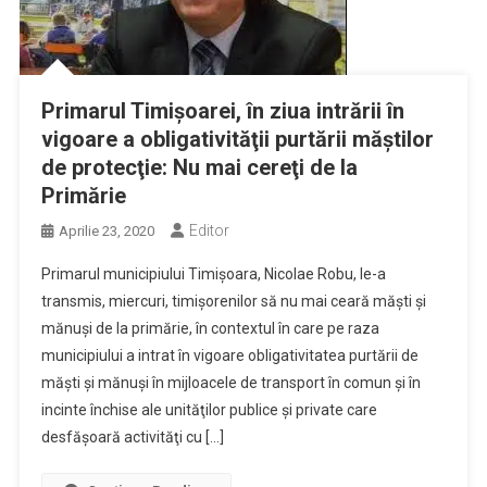
Primarul Timişoarei, în ziua intrării în
vigoare a obligativităţii purtării măştilor
de protecţie: Nu mai cereţi de la
Primărie
Editor
Aprilie 23, 2020
Primarul municipiului Timişoara, Nicolae Robu, le-a
transmis, miercuri, timişorenilor să nu mai ceară măşti şi
mănuşi de la primărie, în contextul în care pe raza
municipiului a intrat în vigoare obligativitatea purtării de
măşti şi mănuşi în mijloacele de transport în comun şi în
incinte închise ale unităţilor publice şi private care
desfăşoară activităţi cu […]