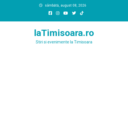
Skip
sâmbătă, august 08, 2026
to
content
laTimisoara.ro
Stiri si evenimente la Timisoara