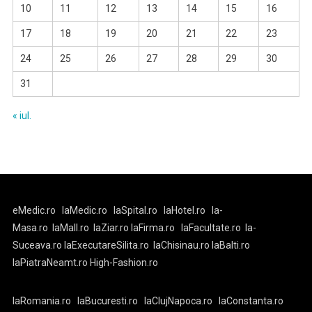
10
11
12
13
14
15
16
17
18
19
20
21
22
23
24
25
26
27
28
29
30
31
« iul.
eMedic.ro
laMedic.ro
laSpital.ro
laHotel.ro
la-
Masa.ro
laMall.ro
laZiar.ro
laFirma.ro
laFacultate.ro
la-
Suceava.ro
laExecutareSilita.ro
laChisinau.ro
laBalti.ro
laPiatraNeamt.ro
High-Fashion.ro
laRomania.ro
laBucuresti.ro
laClujNapoca.ro
laConstanta.ro