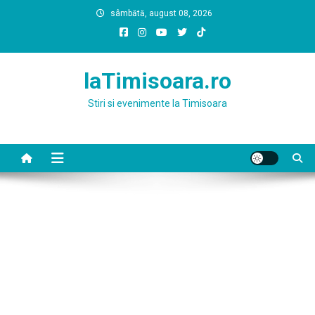
Skip
sâmbătă, august 08, 2026
to
content
laTimisoara.ro
Stiri si evenimente la Timisoara