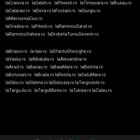
laCraiova.ro
laGalati.ro
laPloiesti.ro
laTimisoara.ro
laBuzau.ro
laCalarasi.ro
laDeva.ro
laFocsani.ro
laGiurgiu.ro
laMiercureaCiuc.ro
laOradea.ro
laPitesti.ro
laRamnicuSarat.ro
laRamnicuValcea.ro
laDrobetaTurnuSeverin.ro
laBrasov.ro
la-Iasi.ro
laSfantuGheorghe.ro
laVaslui.ro
laAlbaIulia.ro
laAlexandria.ro
laArad.ro
laBacau.ro
laBaiaMare.ro
laBistrita.ro
laBotosani.ro
laBraila.ro
laResita.ro
laSatuMare.ro
laSibiu.ro
laSlatina.ro
laSlobozia.ro
laTargoviste.ro
laTarguJiu.ro
laTarguMures.ro
laTulcea.ro
laZalau.ro