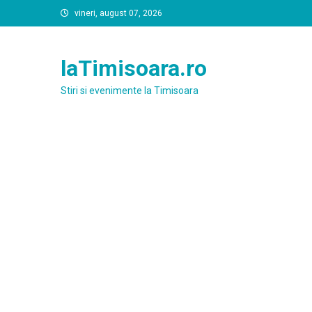
Skip
vineri, august 07, 2026
to
content
laTimisoara.ro
Stiri si evenimente la Timisoara