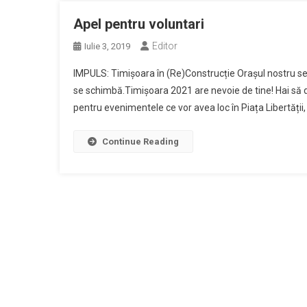
Apel pentru voluntari
Editor
Iulie 3, 2019
IMPULS: Timișoara în (Re)Construcție Orașul nostru se t
se schimbă.Timișoara 2021 are nevoie de tine! Hai să dai
pentru evenimentele ce vor avea loc în Piața Libertății,
Continue Reading