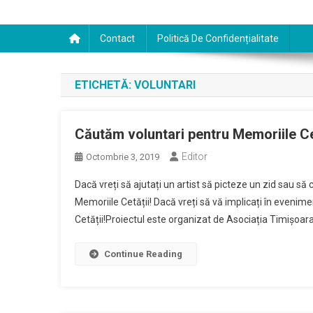
Contact
Politică De Confidențialitate
ETICHETĂ:
VOLUNTARI
Căutăm voluntari pentru Memoriile Cet
Editor
Octombrie 3, 2019
Dacă vreți să ajutați un artist să picteze un zid sau să 
Memoriile Cetății! Dacă vreți să vă implicați în evenime
Cetății!Proiectul este organizat de Asociația Timișoara
Continue Reading