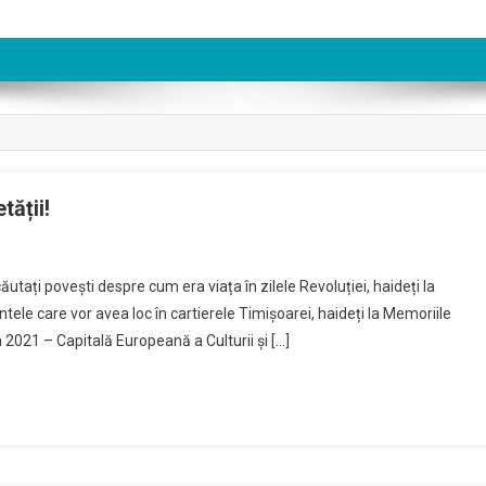
ății!
căutați povești despre cum era viața în zilele Revoluției, haideți la
ntele care vor avea loc în cartierele Timișoarei, haideți la Memoriile
 2021 – Capitală Europeană a Culturii și […]