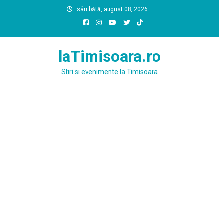
Skip
sâmbătă, august 08, 2026
to
content
laTimisoara.ro
Stiri si evenimente la Timisoara