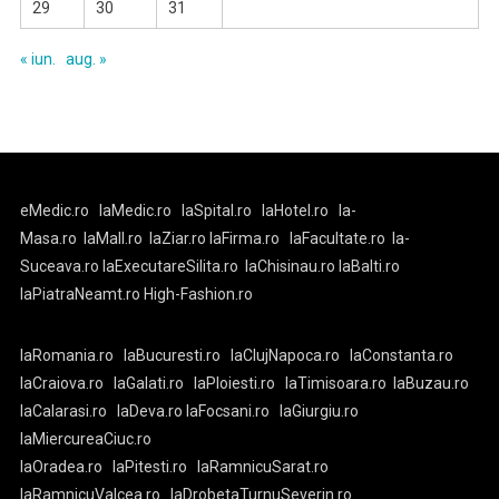
29
30
31
« iun.
aug. »
eMedic.ro
laMedic.ro
laSpital.ro
laHotel.ro
la-
Masa.ro
laMall.ro
laZiar.ro
laFirma.ro
laFacultate.ro
la-
Suceava.ro
laExecutareSilita.ro
laChisinau.ro
laBalti.ro
laPiatraNeamt.ro
High-Fashion.ro
laRomania.ro
laBucuresti.ro
laClujNapoca.ro
laConstanta.ro
laCraiova.ro
laGalati.ro
laPloiesti.ro
laTimisoara.ro
laBuzau.ro
laCalarasi.ro
laDeva.ro
laFocsani.ro
laGiurgiu.ro
laMiercureaCiuc.ro
laOradea.ro
laPitesti.ro
laRamnicuSarat.ro
laRamnicuValcea.ro
laDrobetaTurnuSeverin.ro