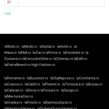
31
« iul.
eMedic.ro
laMedic.ro
laSpital.ro
laHotel.ro
la-
Masa.ro
laMall.ro
laZiar.ro
laFirma.ro
laFacultate.ro
la-
Suceava.ro
laExecutareSilita.ro
laChisinau.ro
laBalti.ro
laPiatraNeamt.ro
High-Fashion.ro
laRomania.ro
laBucuresti.ro
laClujNapoca.ro
laConstanta.ro
laCraiova.ro
laGalati.ro
laPloiesti.ro
laTimisoara.ro
laBuzau.ro
laCalarasi.ro
laDeva.ro
laFocsani.ro
laGiurgiu.ro
laMiercureaCiuc.ro
laOradea.ro
laPitesti.ro
laRamnicuSarat.ro
laRamnicuValcea.ro
laDrobetaTurnuSeverin.ro