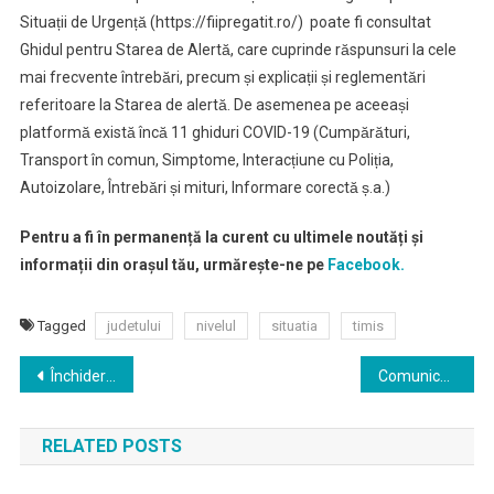
Situații de Urgență (https://fiipregatit.ro/) poate fi consultat
Ghidul pentru Starea de Alertă, care cuprinde răspunsuri la cele
mai frecvente întrebări, precum și explicații și reglementări
referitoare la Starea de alertă. De asemenea pe aceeași
platformă există încă 11 ghiduri COVID-19 (Cumpărături,
Transport în comun, Simptome, Interacțiune cu Poliția,
Autoizolare, Întrebări și mituri, Informare corectă ș.a.)
Pentru a fi în permanență la curent cu ultimele noutăți și
informații din orașul tău, urmărește-ne pe
Facebook.
Tagged
judetului
nivelul
situatia
timis
Navigare
Închidere Pasaj Michelangelo
Comunicat de presa – proba practica
în
RELATED POSTS
articole