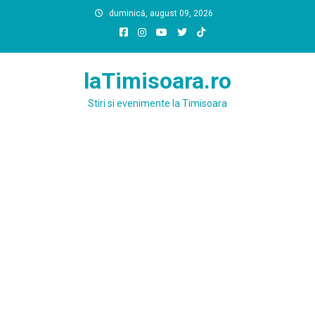
Skip
duminică, august 09, 2026
to
content
laTimisoara.ro
Stiri si evenimente la Timisoara