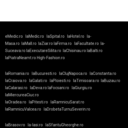
eMedic.ro
laMedic.ro
laSpital.ro
laHotel.ro
la-
Masa.ro
laMall.ro
laZiar.ro
laFirma.ro
laFacultate.ro
la-
Suceava.ro
laExecutareSilita.ro
laChisinau.ro
laBalti.ro
laPiatraNeamt.ro
High-Fashion.ro
laRomania.ro
laBucuresti.ro
laClujNapoca.ro
laConstanta.ro
laCraiova.ro
laGalati.ro
laPloiesti.ro
laTimisoara.ro
laBuzau.ro
laCalarasi.ro
laDeva.ro
laFocsani.ro
laGiurgiu.ro
laMiercureaCiuc.ro
laOradea.ro
laPitesti.ro
laRamnicuSarat.ro
laRamnicuValcea.ro
laDrobetaTurnuSeverin.ro
laBrasov.ro
la-Iasi.ro
laSfantuGheorghe.ro