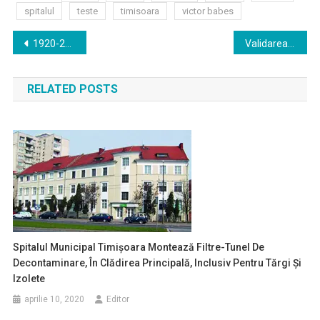
spitalul
teste
timisoara
victor babes
Navigare
1920-2020: Un secol de chirurgie la Timișoara. Școala de chirurgie din Banat a îmbunătățit performanțele a 1000 de profesioniști în chirurgia minim invazivă
Validarea primarului ales al Timişoarei, Dominic Fritz, contestată la Tribunalul Timiş
în
RELATED POSTS
articole
Spitalul Municipal Timişoara Montează Filtre-Tunel De
Decontaminare, În Clădirea Principală, Inclusiv Pentru Tărgi Şi
Izolete
aprilie 10, 2020
Editor