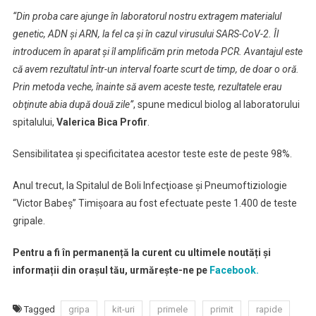
“Din proba care ajunge în laboratorul nostru extragem materialul
genetic, ADN şi ARN, la fel ca şi în cazul virusului SARS-CoV-2. Îl
introducem în aparat şi îl amplificăm prin metoda PCR. Avantajul este
că avem rezultatul într-un interval foarte scurt de timp, de doar o oră.
Prin metoda veche, înainte să avem aceste teste, rezultatele erau
obţinute abia după două zile”
, spune medicul biolog al laboratorului
spitalului,
Valerica Bica Profir
.
Sensibilitatea şi specificitatea acestor teste este de peste 98%.
Anul trecut, la Spitalul de Boli Infecţioase şi Pneumoftiziologie
“Victor Babeş” Timişoara au fost efectuate peste 1.400 de teste
gripale.
Pentru a fi în permanență la curent cu ultimele noutăți și
informații din orașul tău, urmărește-ne pe
Facebook.
Tagged
gripa
kit-uri
primele
primit
rapide