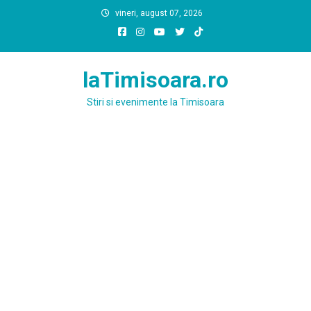
Skip
vineri, august 07, 2026
to
content
laTimisoara.ro
Stiri si evenimente la Timisoara