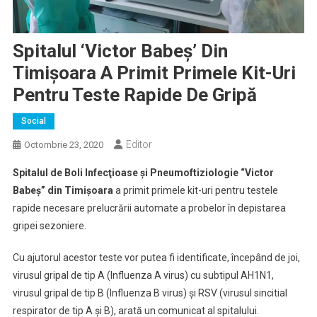
Spitalul ‘Victor Babeş’ Din
Timişoara A Primit Primele Kit-Uri
Pentru Teste Rapide De Gripă
Social
Editor
Octombrie 23, 2020
Spitalul de Boli Infecţioase şi Pneumoftiziologie “Victor
Babeş” din Timişoara
a primit primele kit-uri pentru testele
rapide necesare prelucrării automate a probelor în depistarea
gripei sezoniere.
Cu ajutorul acestor teste vor putea fi identificate, începând de joi,
virusul gripal de tip A (Influenza A virus) cu subtipul AH1N1,
virusul gripal de tip B (Influenza B virus) şi RSV (virusul sincitial
respirator de tip A şi B), arată un comunicat al spitalului.