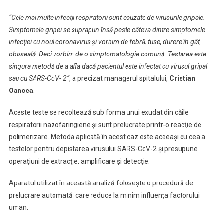
“Cele mai multe infecţii respiratorii sunt cauzate de virusurile gripale.
Simptomele gripei se suprapun însă peste câteva dintre simptomele
infecţiei cu noul coronavirus şi vorbim de febră, tuse, durere în gât,
oboseală. Deci vorbim de o simptomatologie comună. Testarea este
singura metodă de a afla dacă pacientul este infectat cu virusul gripal
sau cu SARS-CoV- 2”
, a precizat managerul spitalului,
Cristian
Oancea
.
Aceste teste se recoltează sub forma unui exudat din căile
respiratorii nazofaringiene şi sunt prelucrate printr-o reacţie de
polimerizare. Metoda aplicată în acest caz este aceeaşi cu cea a
testelor pentru depistarea virusului SARS-CoV-2 şi presupune
operaţiuni de extracţie, amplificare şi detecţie.
Aparatul utilizat în această analiză foloseşte o procedură de
prelucrare automată, care reduce la minim influenţa factorului
uman.