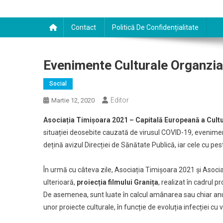
Contact
Politică De Confidențialitate
Evenimente Culturale Organzia
Social
Editor
Martie 12, 2020
Asociația Timișoara 2021 – Capitală Europeană a Cultu
situației deosebite cauzată de virusul COVID-19, evenimen
dețină avizul Direcției de Sănătate Publică, iar cele cu pest
În urmă cu câteva zile, Asociația Timișoara 2021 și Asoci
ulterioară,
proiecția filmului Granița
, realizat în cadrul p
De asemenea, sunt luate în calcul amânarea sau chiar anu
unor proiecte culturale, în funcție de evoluția infecției cu