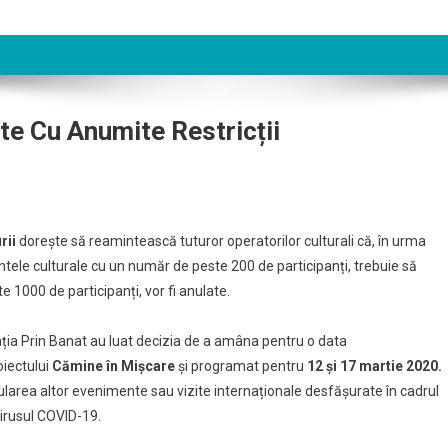
te Cu Anumite Restricții
rii
dorește să reamintească tuturor operatorilor culturali că, în urma
tele culturale cu un număr de peste 200 de participanți, trebuie să
e 1000 de participanți, vor fi anulate.
ația Prin Banat au luat decizia de a amâna pentru o data
roiectului
Cămine în Mișcare
și programat pentru
12 și 17 martie 2020.
larea altor evenimente sau vizite internaționale desfășurate în cadrul
 virusul COVID-19.