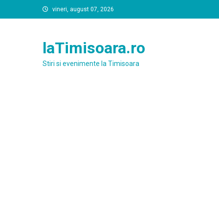
Skip
vineri, august 07, 2026
to
content
laTimisoara.ro
Stiri si evenimente la Timisoara