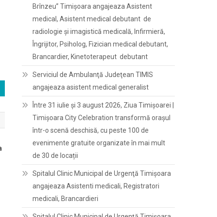
Brînzeu” Timișoara angajeaza Asistent
medical, Asistent medical debutant de
radiologie și imagistică medicală, Infirmieră,
Îngrijitor, Psiholog, Fizician medical debutant,
Brancardier, Kinetoterapeut debutant
Serviciul de Ambulanţă Judeţean TIMIS
angajeaza asistent medical generalist
Între 31 iulie și 3 august 2026, Ziua Timișoarei |
Timișoara City Celebration transformă orașul
într-o scenă deschisă, cu peste 100 de
evenimente gratuite organizate în mai mult
a
de 30 de locații
Spitalul Clinic Municipal de Urgenţă Timişoara
angajeaza Asistenti medicali, Registratori
medicali, Brancardieri
Spitalul Clinic Municipal de Urgenţă Timişoara