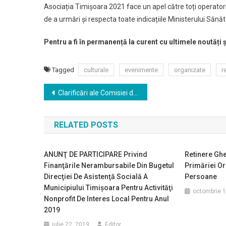
Asociația Timișoara 2021 face un apel către toți operatorii
de a urmări și respecta toate indicațiile Ministerului Sănătă
Pentru a fi în permanență la curent cu ultimele noutăți 
Tagged
culturale
evenimente
organizate
r
Navigare
Clarificări ale Comisiei de Avizare a Adunărilor Publice
în
RELATED POSTS
articole
ANUNŢ DE PARTICIPARE Privind
Retinere Ghe
Finanţările Nerambursabile Din Bugetul
Primăriei Or
Direcţiei De Asistenţă Socială A
Persoane
Municipiului Timişoara Pentru Activităţi
octombrie 1
Nonprofit De Interes Local Pentru Anul
2019
iulie 22, 2019
Editor