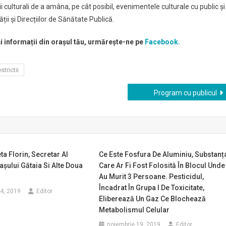
 culturali de a amâna, pe cât posibil, evenimentele culturale cu public și
ții și Direcțiilor de Sănătate Publică.
și informații din orașul tău, urmărește-ne pe
Facebook.
estrictii
Program cu publicul
ta Florin, Secretar Al
Ce Este Fosfura De Aluminiu, Substanț
așului Gătaia Si Alte Doua
Care Ar Fi Fost Folosită În Blocul Unde
Au Murit 3 Persoane. Pesticidul,
Încadrat În Grupa I De Toxicitate,
4, 2019
Editor
Eliberează Un Gaz Ce Blochează
Metabolismul Celular
noiembrie 19, 2019
Editor