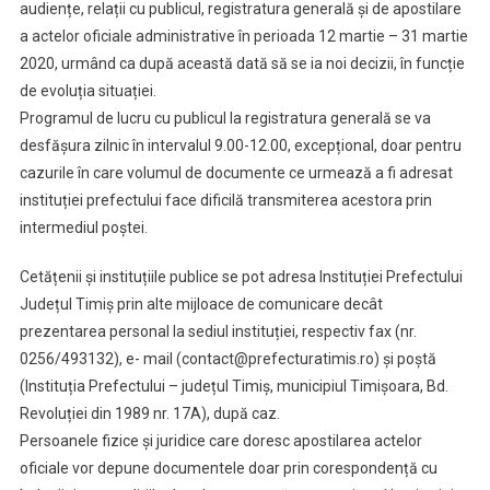
audiențe, relații cu publicul, registratura generală și de apostilare
a actelor oficiale administrative în perioada 12 martie – 31 martie
2020, urmând ca după această dată să se ia noi decizii, în funcție
de evoluția situației.
Programul de lucru cu publicul la registratura generală se va
desfășura zilnic în intervalul 9.00-12.00, excepțional, doar pentru
cazurile în care volumul de documente ce urmează a fi adresat
instituției prefectului face dificilă transmiterea acestora prin
intermediul poștei.
Cetățenii și instituțiile publice se pot adresa Instituției Prefectului
Județul Timiș prin alte mijloace de comunicare decât
prezentarea personal la sediul instituției, respectiv fax (nr.
0256/493132), e- mail (contact@prefecturatimis.ro) și poștă
(Instituția Prefectului – județul Timiș, municipiul Timișoara, Bd.
Revoluției din 1989 nr. 17A), după caz.
Persoanele fizice și juridice care doresc apostilarea actelor
oficiale vor depune documentele doar prin corespondență cu