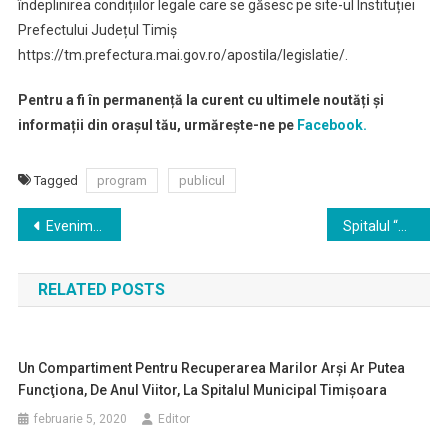
îndeplinirea condițiilor legale care se găsesc pe site-ul Instituției
Prefectului Județul Timiș
https://tm.prefectura.mai.gov.ro/apostila/legislatie/.
Pentru a fi în permanență la curent cu ultimele noutăți și
informații din orașul tău, urmărește-ne pe
Facebook.
Tagged
program
publicul
Navigare
Evenimente culturale organziate cu anumite restricții
Spitalul “Victor Babeş” din Timișoara ar putea fi eliberat complet, pentru a primi cazurile de coronavirus
în
RELATED POSTS
articole
Un Compartiment Pentru Recuperarea Marilor Arşi Ar Putea
Funcţiona, De Anul Viitor, La Spitalul Municipal Timişoara
februarie 5, 2020
Editor