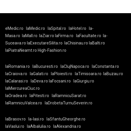
eMedic.ro
laMedic.ro
laSpital.ro
laHotel.ro
la-
Masa.ro
laMall.ro
laZiar.ro
laFirma.ro
laFacultate.ro
la-
Suceava.ro
laExecutareSilita.ro
laChisinau.ro
laBalti.ro
laPiatraNeamt.ro
High-Fashion.ro
laRomania.ro
laBucuresti.ro
laClujNapoca.ro
laConstanta.ro
laCraiova.ro
laGalati.ro
laPloiesti.ro
laTimisoara.ro
laBuzau.ro
laCalarasi.ro
laDeva.ro
laFocsani.ro
laGiurgiu.ro
laMiercureaCiuc.ro
laOradea.ro
laPitesti.ro
laRamnicuSarat.ro
laRamnicuValcea.ro
laDrobetaTurnuSeverin.ro
laBrasov.ro
la-Iasi.ro
laSfantuGheorghe.ro
laVaslui.ro
laAlbaIulia.ro
laAlexandria.ro