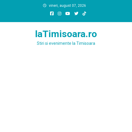
Skip
vineri, august 07, 2026
to
content
laTimisoara.ro
Stiri si evenimente la Timisoara