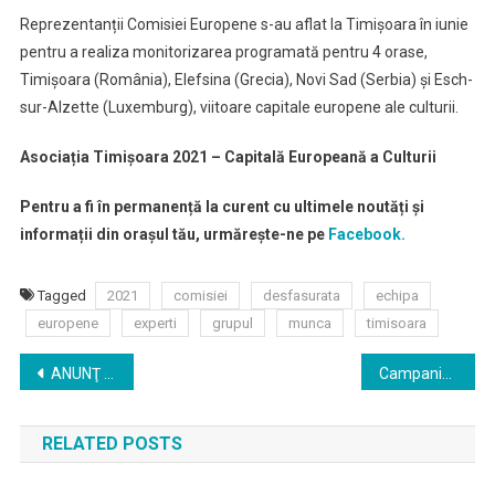
Reprezentanții Comisiei Europene s-au aflat la Timișoara în iunie
pentru a realiza monitorizarea programată pentru 4 orase,
Timișoara (România), Elefsina (Grecia), Novi Sad (Serbia) și Esch-
sur-Alzette (Luxemburg), viitoare capitale europene ale culturii.
Asociația Timișoara 2021 – Capitală Europeană a Culturii
Pentru a fi în permanență la curent cu ultimele noutăți și
informații din orașul tău, urmărește-ne pe
Facebook.
Tagged
2021
comisiei
desfasurata
echipa
europene
experti
grupul
munca
timisoara
Navigare
ANUNŢ DE PARTICIPARE privind finanţările nerambursabile din bugetul Direcţiei de Asistenţă Socială a Municipiului Timişoara pentru activităţi nonprofit de interes local pentru anul 2019
Campania ECOTIC ,,Statia de reciclare” isi continua traseul in judetul Timis
în
RELATED POSTS
articole