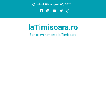
Skip
sâmbătă, august 08, 2026
to
content
laTimisoara.ro
Stiri si evenimente la Timisoara