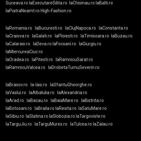
Suceava.ro
laExecutareSilita.ro
laChisinau.ro
laBalti.ro
laPiatraNeamt.ro
High-Fashion.ro
laRomania.ro
laBucuresti.ro
laClujNapoca.ro
laConstanta.ro
laCraiova.ro
laGalati.ro
laPloiesti.ro
laTimisoara.ro
laBuzau.ro
laCalarasi.ro
laDeva.ro
laFocsani.ro
laGiurgiu.ro
laMiercureaCiuc.ro
laOradea.ro
laPitesti.ro
laRamnicuSarat.ro
laRamnicuValcea.ro
laDrobetaTurnuSeverin.ro
laBrasov.ro
la-Iasi.ro
laSfantuGheorghe.ro
laVaslui.ro
laAlbaIulia.ro
laAlexandria.ro
laArad.ro
laBacau.ro
laBaiaMare.ro
laBistrita.ro
laBotosani.ro
laBraila.ro
laResita.ro
laSatuMare.ro
laSibiu.ro
laSlatina.ro
laSlobozia.ro
laTargoviste.ro
laTarguJiu.ro
laTarguMures.ro
laTulcea.ro
laZalau.ro