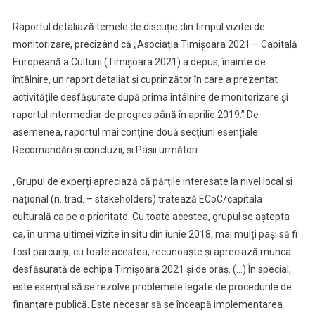
Raportul detaliază temele de discuție din timpul vizitei de
monitorizare, precizând că „Asociația Timișoara 2021 – Capitală
Europeană a Culturii (Timișoara 2021) a depus, înainte de
întâlnire, un raport detaliat și cuprinzător în care a prezentat
activitățile desfășurate după prima întâlnire de monitorizare și
raportul intermediar de progres până în aprilie 2019.” De
asemenea, raportul mai conține două secțiuni esențiale:
Recomandări și concluzii, și Pașii următori.
„Grupul de experți apreciază că părțile interesate la nivel local și
național (n. trad. – stakeholders) tratează ECoC/capitala
culturală ca pe o prioritate. Cu toate acestea, grupul se aștepta
ca, în urma ultimei vizite in situ din iunie 2018, mai mulți pași să fi
fost parcurși; cu toate acestea, recunoaște și apreciază munca
desfășurată de echipa Timișoara 2021 și de oraș. (…) În special,
este esențial să se rezolve problemele legate de procedurile de
finanțare publică. Este necesar să se înceapă implementarea