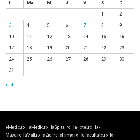
L
Ma
Mi
J
V
S
D
1
2
3
4
5
6
7
8
9
10
11
12
13
14
15
16
17
18
19
20
21
22
23
24
25
26
27
28
29
30
31
« iul.
eMedic.ro
laMedic.ro
laSpital.ro
laHotel.ro
la-
Masa.ro
laMall.ro
laZiar.ro
laFirma.ro
laFacultate.ro
la-